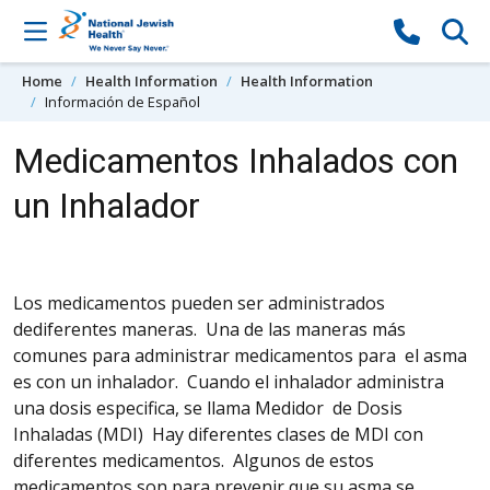
Skip to content
Home
Health Information
Health Information
Información de Español
Medicamentos Inhalados con
un Inhalador
Los medicamentos pueden ser administrados
de
diferentes
maneras. Una de las maneras más
comunes
para administrar medicamentos para
el asma
es con un inhalador. Cuando el inhalador
administra
una dosis especifica, se llama Medidor
de Dosis
Inhaladas (MDI) Hay diferentes clases de MDI con
diferentes medicamentos. Algunos de estos
medicamentos son para prevenir que su asma se