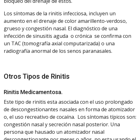
bloqueo del drenaje de éstos.
Los síntomas de la rinitis infecciosa, incluyen un
aumento en el drenaje de color amarillento-
verdoso
,
grueso y congestión nasal. El diagnóstico de una
infección de sinusitis aguda o crónica
se confirma con
un TAC (tomografía axial computarizada) o una
radiografía anormal de los
senos
paranasales.
Otros Tipos de Rinitis
Rinitis
Medicamentosa.
Este
tipo de rinitis esta asociada con el uso prolongado
de
descongestionantes
nasales en forma de atomizador
o, el uso recreativo de cocaína.
Los síntomas típicos son:
congestión nasal y secreción nasal posterior. Una
persona que ha
usado
un atomizador nasal
descongestionante por meses o años, no esta usando el