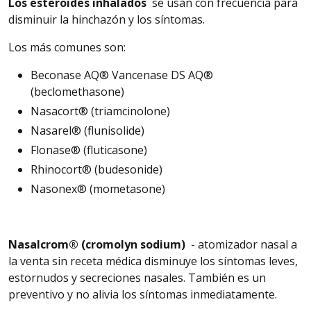
Los esteroides inhalados
se usan con frecuencia para
disminuir la hinchazón y los síntomas.
Los más comunes son:
Beconase AQ® Vancenase DS AQ®
(beclomethasone)
Nasacort
® (triamcinolone)
Nasarel
® (flunisolide)
Flonase
® (fluticasone)
Rhinocort® (budesonide)
Nasonex® (mometasone)
Nasalcrom
® (cromolyn sodium)
- atomizador nasal a
la venta sin receta médica disminuye
los
síntomas leves,
estornudos y secreciones nasales. También es un
preventivo y no alivia
los
síntomas inmediatamente.